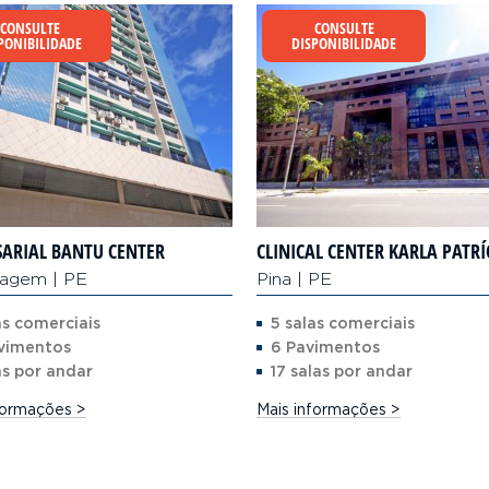
CONSULTE
CONSULTE
PONIBILIDADE
DISPONIBILIDADE
ARIAL BANTU CENTER
CLINICAL CENTER KARLA PATRÍ
iagem | PE
Pina | PE
as comerciais
5 salas comerciais
avimentos
6 Pavimentos
as por andar
17 salas por andar
formações >
Mais informações >