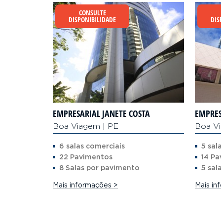
CONSULTE
DISPONIBILIDADE
DIS
EMPRESARIAL JANETE COSTA
EMPRES
Boa Viagem | PE
Boa V
6 salas comerciais
5 sal
22 Pavimentos
14 P
8 Salas por pavimento
5 sal
Mais informações >
Mais in